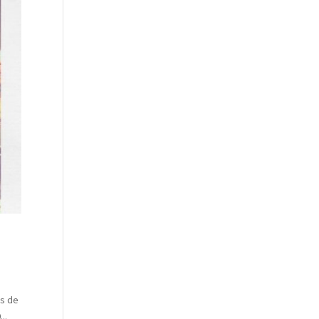
ts de
..