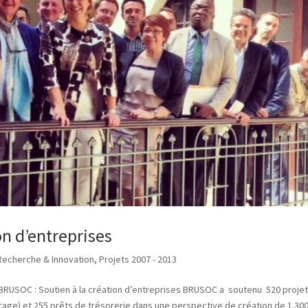
on d’entreprises
 Recherche & Innovation
,
Projets 2007 - 2013
BRUSOC : Soutien à la création d’entreprises BRUSOC a soutenu 520 proje
çage) et 255 prêts de trésorerie dans une perspective de création de 1.300.