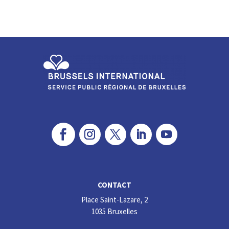
n
ce
ke
b
dI
o
n
o
k
CONTACT
Place Saint-Lazare, 2
1035 Bruxelles