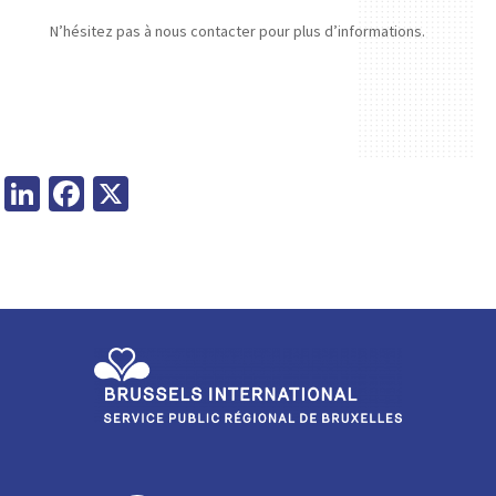
N’hésitez pas à nous contacter pour plus d’informations.
Li
Fa
X
n
ce
ke
b
dI
o
n
o
k