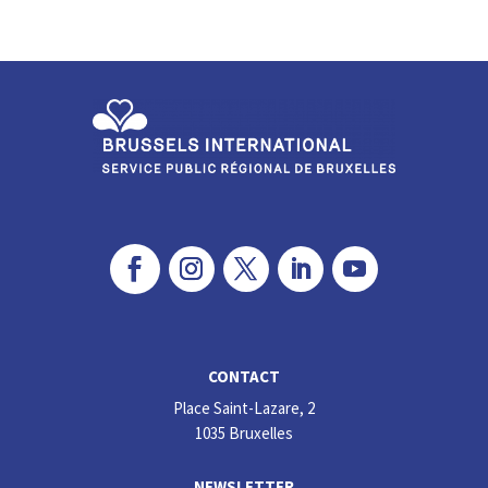
ke
b
dI
o
n
o
k
CONTACT
Place Saint-Lazare, 2
1035 Bruxelles
NEWSLETTER