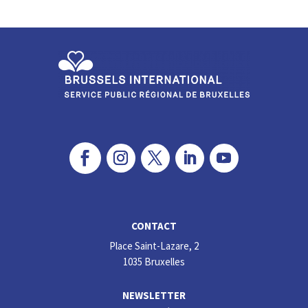
ke
b
dI
o
n
o
k
CONTACT
Place Saint-Lazare, 2
1035 Bruxelles
NEWSLETTER