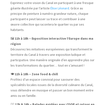
Exprimez votre vision du Canal en participant à une fresque
géante illustrée par l’artiste
Élise Léonard
.
Grâce au
principe de peinture à numéro grandeur nature, chaque
participant·e peut laisser sa trace et contribuer à une
œuvre collective qui racontera le quartier vu par ses
habitants.
🖼️
11h à 18h – Exposition interactive l’Europe dans ma
région
Découvrez les initiatives européennes qui transforment le
territoire du Canal à travers une exposition ludique et
participative. Une manière originale d’en apprendre plus sur
les transformations du quartier… tout en s’amusant !
🍽
11h à 18h – Zone food & chill
Profitez d’un espace convivial pour savourer des
spécialités locales issues de la diversité culinaire du Canal,
vous détendre en musique et passer un bon moment entre
amis ou en famille.
🚶‍♀️
12h & 16h – Balades guidées avec COOP et retour en