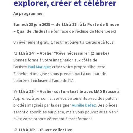
explorer, créer et célébrer
Au programme :
Samedi 28 juin 2025 — de 11h à 18h à la Porte de Ninove
– Quai de l’Industrie
(en face de l’écluse de Molenbeek)
Un événement gratuit, festif et ouvert à toutes et à tous !
🎨
11h à 14h – Atelier “Rêve nécessaire” (Zinneke)
Donnez forme à votre imagination aux côtés de
l’artiste
Paul Marique
: créez votre propre silhouette
Zinneke et imaginez-vous prenant part à une parade
colorée et inclusive à l’aide de l’IA.
👕
11h à 18h – Atelier custom textile avec MAD Brussels
Apprenez à personnaliser vos vêtements avec des patchs
brodés imaginés par la designer
Aurélie Defez
. Des pièces
seront disponibles sur place, mais vous pouvez aussi venir
avec votre propre vêtement à transformer !
🎨
11h à 18h – Œuvre collective