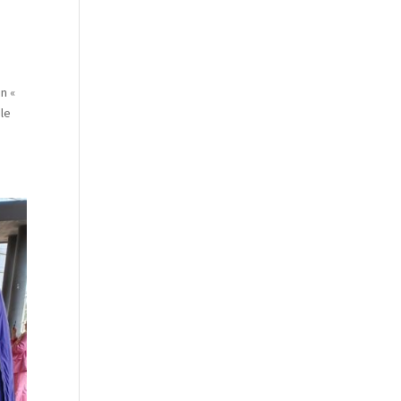
n «
 le