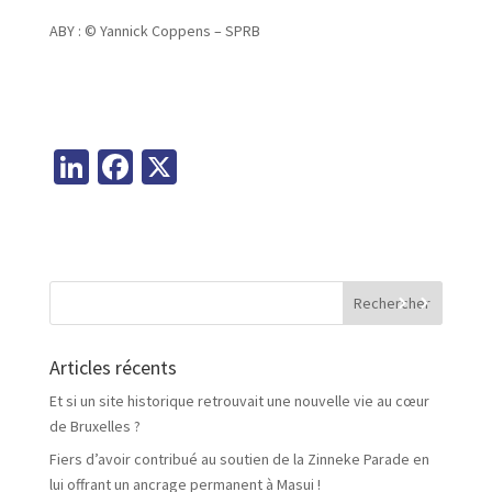
ABY :
© Yannick Coppens – SPRB
Li
Fa
X
n
ce
ke
b
dI
o
n
o
k
Articles récents
Et si un site historique retrouvait une nouvelle vie au cœur
de Bruxelles ?
Fiers d’avoir contribué au soutien de la Zinneke Parade en
lui offrant un ancrage permanent à Masui !