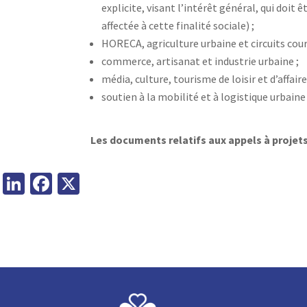
explicite, visant l’intérêt général, qui doit
affectée à cette finalité sociale) ;
HORECA, agriculture urbaine et circuits cour
commerce, artisanat et industrie urbaine ;
média, culture, tourisme de loisir et d’affaire
soutien à la mobilité et à logistique urbaine
Les documents relatifs aux appels à projet
Li
Fa
X
n
ce
ke
b
dI
o
n
o
k