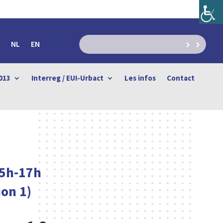
NL
EN
013
Interreg / EUI-Urbact
Les infos
Contact
 15h-17h
ion 1)