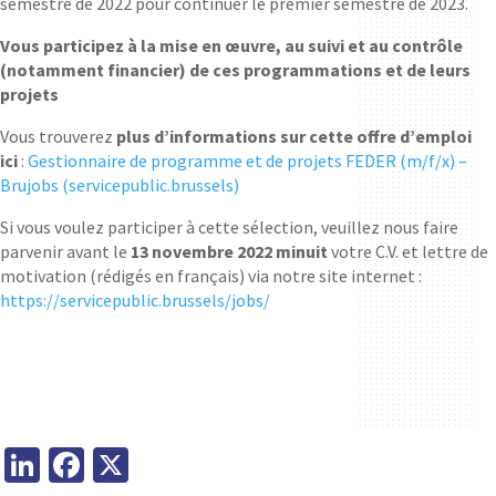
semestre de 2022 pour continuer le premier semestre de 2023.
Vous participez à la mise en œuvre, au suivi et au contrôle
(notamment financier) de ces programmations et de leurs
projets
Vous trouverez
plus d’informations sur cette offre d’emploi
ici
:
Gestionnaire de programme et de projets FEDER (m/f/x) –
Brujobs (servicepublic.brussels)
Si vous voulez participer à cette sélection, veuillez nous faire
parvenir avant le
13 novembre 2022
minuit
votre C.V. et lettre de
motivation (rédigés en français) via notre site internet :
https://servicepublic.brussels/jobs/
Li
Fa
X