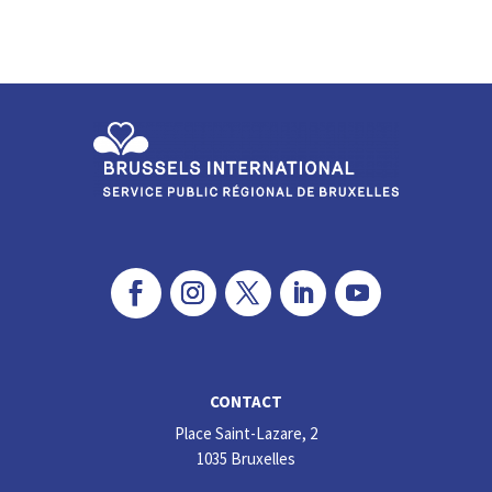
n
ce
ke
b
dI
o
n
o
k
CONTACT
Place Saint-Lazare, 2
1035 Bruxelles