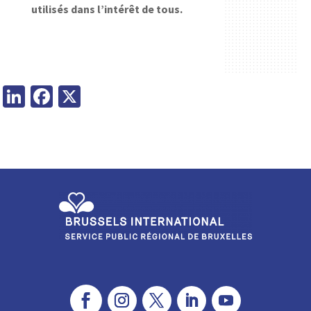
utilisés dans l’intérêt de tous.
Li
Fa
X
n
ce
ke
b
dI
o
n
o
k