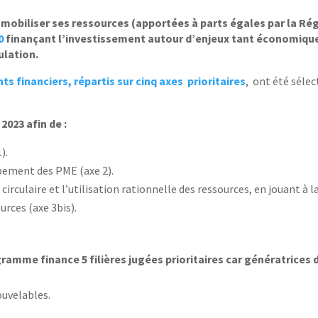
 mobiliser ses ressources (apportées à parts égales par la Ré
0
finançant l’investissement autour d’enjeux tant économiqu
ulation.
ts financiers, répartis sur cinq axes prioritaires
, ont été séle
 2023 afin de :
).
pement des PME (axe 2).
culaire et l’utilisation rationnelle des ressources, en jouant à l
urces (axe 3bis).
amme finance 5 filières jugées prioritaires car génératrices 
ouvelables.