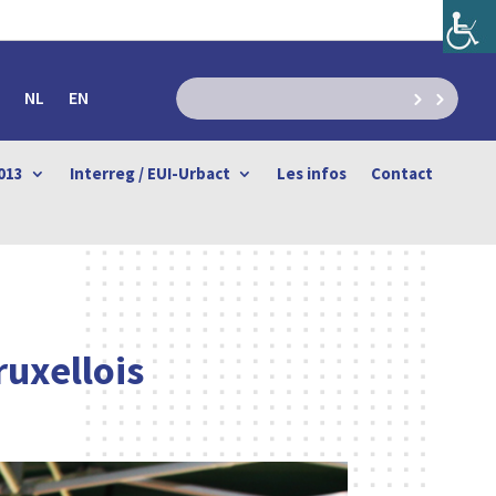
NL
EN
013
Interreg / EUI-Urbact
Les infos
Contact
ruxellois