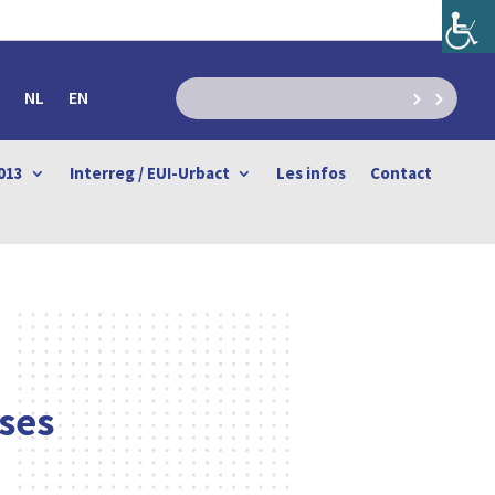
NL
EN
013
Interreg / EUI-Urbact
Les infos
Contact
ses