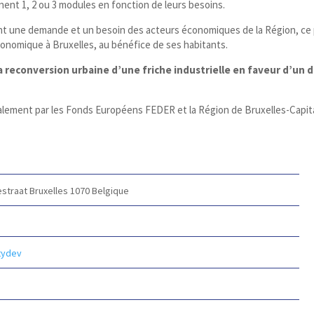
nnent 1, 2 ou 3 modules en fonction de leurs besoins.
nt une demande et un besoin des acteurs économiques de la Région, ce p
conomique à Bruxelles, au bénéfice de ses habitants.
 la reconversion urbaine d’une friche industrielle en faveur d’
ipalement par les Fonds Européens FEDER et la Région de Bruxelles-Cap
estraat
Bruxelles 1070
Belgique
itydev