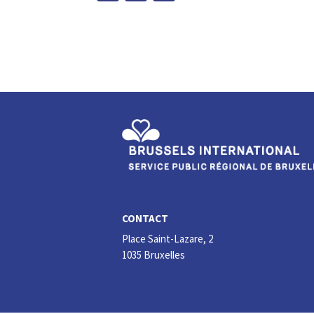
n
ce
ke
b
dI
o
n
o
k
CONTACT
Place Saint-Lazare, 2
1035 Bruxelles