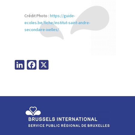
Crédit Photo :
https://guide-
ecoles.be/fiche/institut-saint-andre-
secondaire-ixelles/
Li
Fa
X
n
ce
ke
b
dI
o
n
o
k