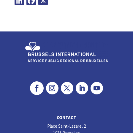
Li
Fa
X
n
ce
ke
b
dI
o
n
o
k
CONTACT
Place Saint-Lazare, 2
1035 Bruxelles