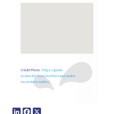
Crédit Photo :
https://guide-
ecoles.be/fiche/institut-saint-andre-
secondaire-ixelles/
Li
Fa
X