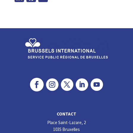
n
ce
ke
b
dI
o
n
o
k
CONTACT
Place Saint-Lazare, 2
1035 Bruxelles