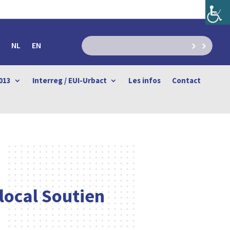
NL
EN
013
Interreg / EUI-Urbact
Les infos
Contact
local Soutien