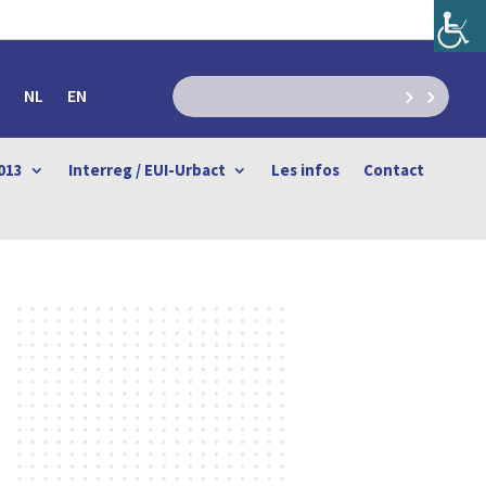
NL
EN
013
Interreg / EUI-Urbact
Les infos
Contact