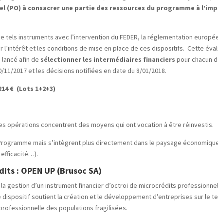
 (PO) à consacrer une partie des ressources du programme à l’im
e tels instruments avec l’intervention du FEDER, la réglementation europée
r l’intérêt et les conditions de mise en place de ces dispositifs. Cette éval
é lancé afin de
sélectionner les intermédiaires financiers
pour chacun de
0/11/2017 et les décisions notifiées en date du 8/01/2018.
14 € (Lots 1+2+3)
ces opérations concentrent des moyens qui ont vocation à être réinvestis.
u Programme mais s’intègrent plus directement dans le paysage économique (
 efficacité…).
dits
: OPEN UP (Brusoc SA)
 la gestion d’un instrument financier d’octroi de microcrédits professionnel
dispositif soutient la création et le développement d’entreprises sur le ter
 professionnelle des populations fragilisées.