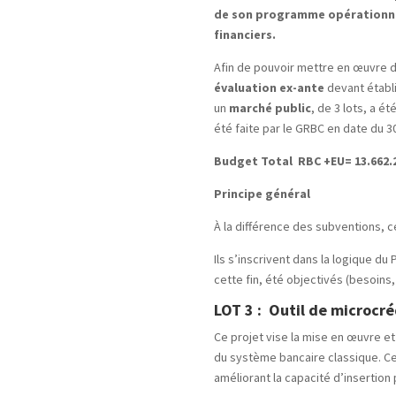
de son programme opérationnel
financiers.
Afin de pouvoir mettre en œuvre d
évaluation ex-ante
devant établi
un
marché public
, de 3 lots, a ét
été faite par le GRBC en date du 3
Budget Total RBC +EU= 13.662.2
Principe général
À la différence des subventions, 
Ils s’inscrivent dans la logique d
cette fin, été objectivés (besoins,
LOT 3 :
Outil de microcré
Ce projet vise la mise en œuvre et
du système bancaire classique. Ce 
améliorant la capacité d’insertion