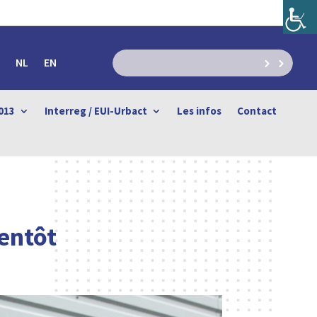
NL
EN
013
Interreg / EUI-Urbact
Les infos
Contact
entôt