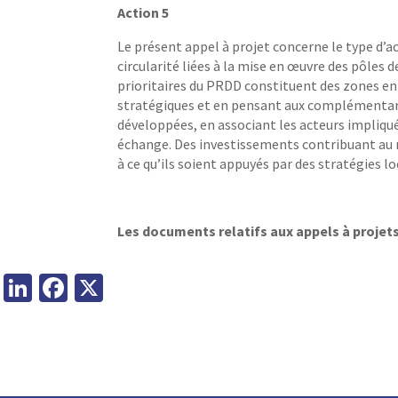
Action
5
Le présent appel à projet concerne le type d’a
circularité liées à la mise en œuvre des pôles
prioritaires du PRDD constituent des zones e
stratégiques et en pensant aux complémentarité
développées, en associant les acteurs impliqu
échange. Des investissements contribuant au r
à ce qu’ils soient appuyés par des stratégies lo
Les documents relatifs aux appels à projet
Li
Fa
X
n
ce
ke
b
dI
o