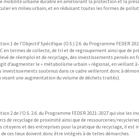
ne mobilité urbaine durable en améliorant la protection et la préser
culier en milieu urbain, et en réduisant toutes les formes de pollut
ction 1 de l’Objectif Spécifique (O.S.) 2.6. du Programme FEDER 20
 en termes de collecte, de tri et de regroupement ainsi que de pr
 élevé de réemploi et de recyclage, des investissements pensés en
 s’agit d’augmenter le « métabolisme urbain » régional, en veillant à 
 investissements soutenus dans ce cadre veilleront donc à démon
en visant une augmentation du volume de déchets traités).
action 2 de l’O.S. 2.6. du Programme FEDER 2021-2027 qui vise les 
parcs de recyclage de proximité ainsi que de ressourceries/recycler
s citoyens et des entreprises pour la pratique du recyclage, il est im
t de ces lieux doivent donc être intégrés à de telles démarches.