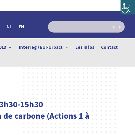
NL
EN
013
Interreg / EUI-Urbact
Les infos
Contact
 13h30-15h30
on de carbone
(Actions 1 à