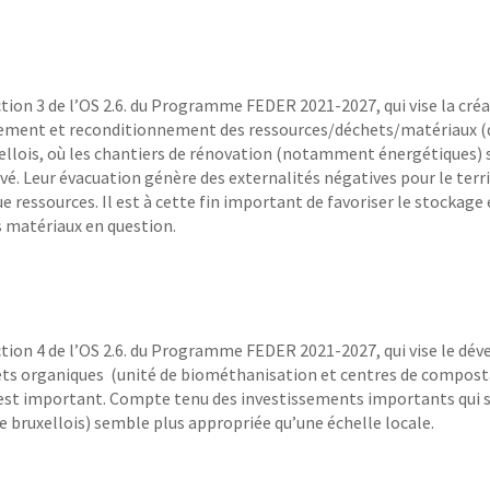
ction 3 de l’OS 2.6. du Programme FEDER 2021-2027, qui vise la cré
ement et reconditionnement des ressources/déchets/matériaux (de
xellois, où les chantiers de rénovation (notamment énergétiques) 
 Leur évacuation génère des externalités négatives pour le territ
ressources. Il est à cette fin important de favoriser le stockage et
s matériaux en question.
action 4 de l’OS 2.6. du Programme FEDER 2021-2027, qui vise le d
ets organiques (unité de biométhanisation et centres de compostag
 est important. Compte tenu des investissements importants qui se
ire bruxellois) semble plus appropriée qu’une échelle locale.